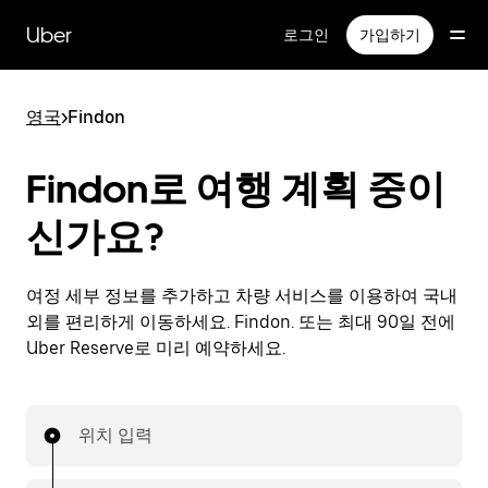
메
인
Uber
로그인
가입하기
콘
텐
츠
영국
>
Findon
로
건
너
Findon로 여행 계획 중이
뛰
기
신가요?
여정 세부 정보를 추가하고 차량 서비스를 이용하여 국내
외를 편리하게 이동하세요. Findon. 또는 최대 90일 전에
Uber Reserve로 미리 예약하세요.
위치 입력