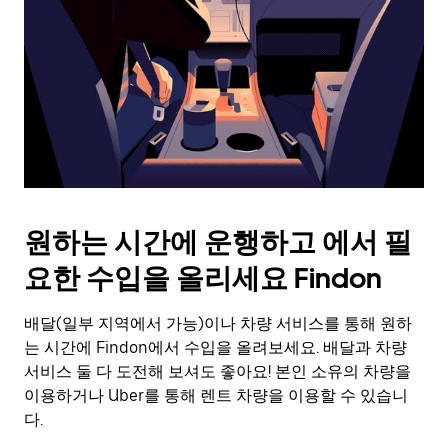
를
눌
러
날
짜
를
선
택
하
세
요.
원하는 시간에 운행하고 에서 필
캘
린
요한 수입을 올리세요 Findon
더
를
배달(일부 지역에서 가능)이나 차량 서비스를 통해 원하
닫
으
는 시간에 Findon에서 수입을 올려보세요. 배달과 차량
려
서비스 둘 다 도전해 보셔도 좋아요! 본인 소유의 차량을
면
이용하거나 Uber를 통해 렌트 차량을 이용할 수 있습니
Esc
다.
키
를