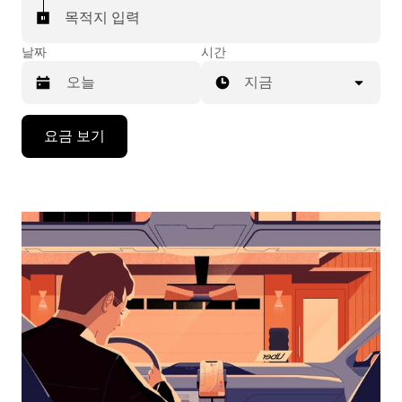
목적지 입력
날짜
시간
지금
캘
요금 보기
린
더
를
조
작
하
려
면
아
래
화
살
표
키