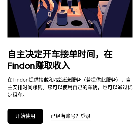
按
退
出
键
可
关
闭
自主决定开车接单时间，在
日
Findon赚取收入
历。
在Findon提供接载和/或派送服务（若提供此服务），自
主安排时间赚钱。您可以使用自己的车辆，也可以通过优
步租车。
开始使用
已经有账号？登录