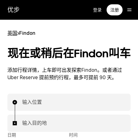
跳
优步
登录
注册
至
主
要
英国
>
Findon
内
容
现在或稍后在Findon叫车
添加行程详情，上车即可出发探索Findon。或者通过
Uber Reserve 提前预约行程，最多可提前 90 天。
输入位置
输入目的地
日期
时间