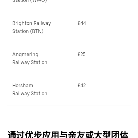
Station (WWO)
Brighton Railway
£44
Station (BTN)
Angmering
£25
Railway Station
Horsham
£42
Railway Station
通过优步应用与亲友或大型团体