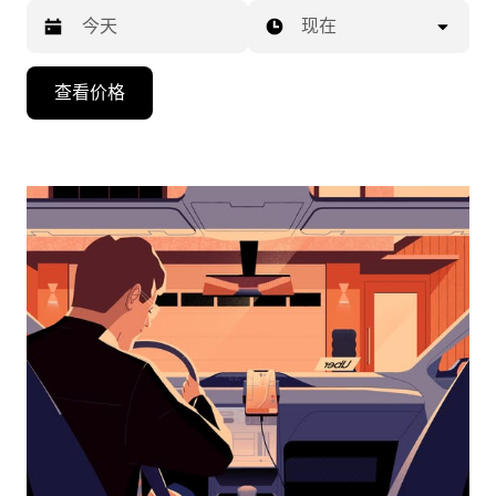
现在
按
查看价格
向
下
箭
头
键
可
浏
览
日
历
并
选
择
日
期。