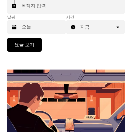
목적지 입력
날짜
시간
지금
캘
요금 보기
린
더
를
조
작
하
려
면
아
래
화
살
표
키