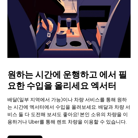
를
눌
러
날
짜
를
선
택
하
세
요.
원하는 시간에 운행하고 에서 필
캘
린
요한 수입을 올리세요 엑서터
더
를
배달(일부 지역에서 가능)이나 차량 서비스를 통해 원하
닫
으
는 시간에 엑서터에서 수입을 올려보세요. 배달과 차량 서
려
비스 둘 다 도전해 보셔도 좋아요! 본인 소유의 차량을 이
면
용하거나 Uber를 통해 렌트 차량을 이용할 수 있습니다.
Esc
키
를