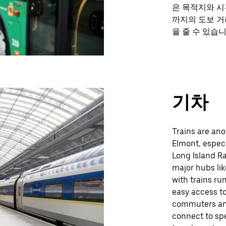
은 목적지와 시
까지의 도보 거
을 줄 수 있습니
기차
Trains are ano
Elmont, espec
Long Island Ra
major hubs li
with trains ru
easy access to
commuters and 
connect to spe