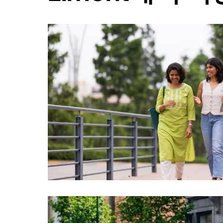
래
화
살
표
키
를
눌
러
날
짜
를
선
택
하
세
요.
캘
린
더
를
닫