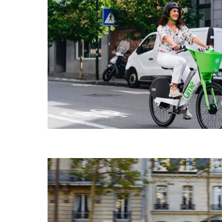
으
려
면
Esc
키
를
누
르
세
요.