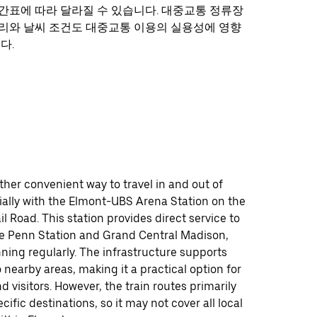
간표에 따라 달라질 수 있습니다. 대중교통 정류장
리와 날씨 조건도 대중교통 이용의 실용성에 영향
다.
ther convenient way to travel in and out of
ially with the Elmont-UBS Arena Station on the
il Road. This station provides direct service to
ke Penn Station and Grand Central Madison,
nning regularly. The infrastructure supports
 nearby areas, making it a practical option for
visitors. However, the train routes primarily
cific destinations, so it may not cover all local