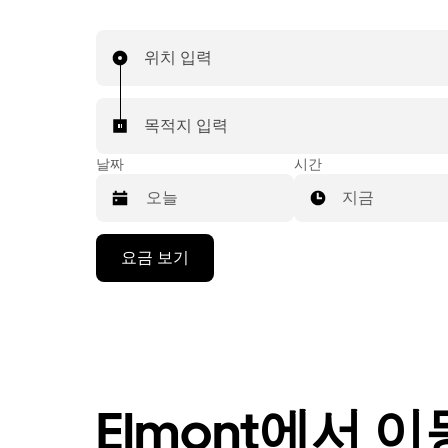
위치 입력
목적지 입력
날짜
시간
지금
캘
요금 보기
린
더
를
조
작
하
려
Elmont에서 
면
아