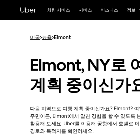
메
Uber
인
차량 서비스
서비스
비즈니스
정보
콘
텐
츠
로
미국
>
뉴욕
>
Elmont
건
너
뛰
Elmont, NY로
기
계획 중이신가
다음 지역으로 여행 계획 중이신가요? Elmont? 
주민이든, Elmont에서 알찬 경험을 할 수 있도록
활용해 보세요. Uber를 이용해 공항에서 호텔로 
경로와 목적지를 확인하세요.