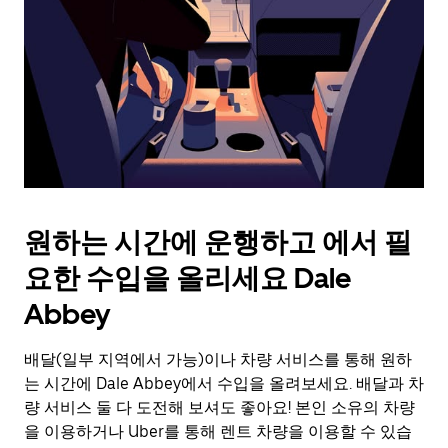
를
눌
러
날
짜
를
선
택
하
세
요.
원하는 시간에 운행하고 에서 필
캘
린
요한 수입을 올리세요 Dale
더
를
Abbey
닫
으
배달(일부 지역에서 가능)이나 차량 서비스를 통해 원하
려
는 시간에 Dale Abbey에서 수입을 올려보세요. 배달과 차
면
Esc
량 서비스 둘 다 도전해 보셔도 좋아요! 본인 소유의 차량
키
을 이용하거나 Uber를 통해 렌트 차량을 이용할 수 있습
를