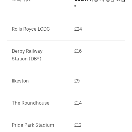
*
Rolls Royce LCDC
£24
Derby Railway
£16
Station (DBY)
Ilkeston
£9
The Roundhouse
£14
Pride Park Stadium
£12