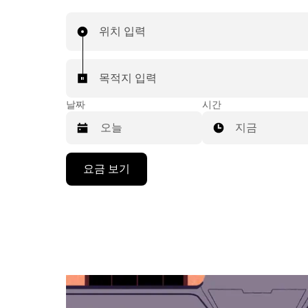
위치 입력
목적지 입력
날짜
시간
지금
캘
요금 보기
린
더
를
조
작
하
려
면
아
래