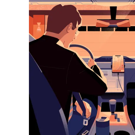
화
살
표
키
를
눌
러
날
짜
를
선
택
하
세
요.
캘
린
더
를
닫
으