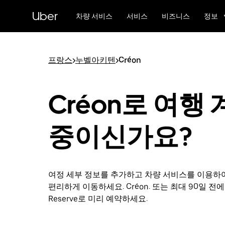
메
Uber
인
차량 서비스
서비스
비즈니스
정보
콘
텐
츠
로
프랑스
>
누벨아키텐
>
Créon
건
너
뛰
Créon로 여행
기
중이신가요?
여정 세부 정보를 추가하고 차량 서비스를 이용하
편리하게 이동하세요. Créon. 또는 최대 90일 전에 
Reserve로 미리 예약하세요.