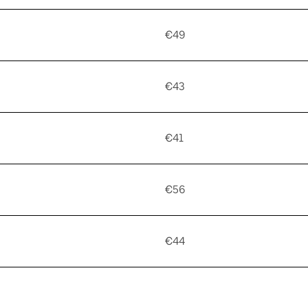
€49
€43
€41
€56
€44