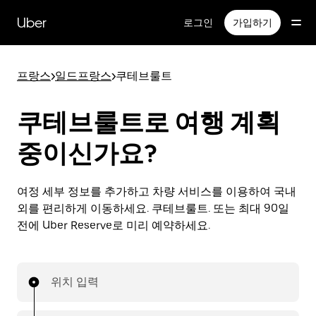
메
인
Uber
로그인
가입하기
콘
텐
츠
프랑스
>
일드프랑스
>
쿠테브룰트
로
건
너
쿠테브룰트로 여행 계획
뛰
기
중이신가요?
여정 세부 정보를 추가하고 차량 서비스를 이용하여 국내
외를 편리하게 이동하세요. 쿠테브룰트. 또는 최대 90일
전에 Uber Reserve로 미리 예약하세요.
위치 입력