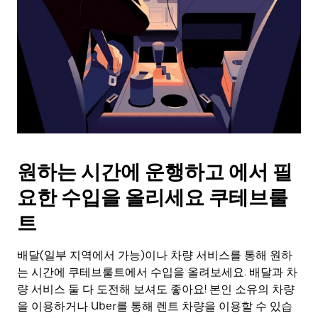
를
눌
러
날
짜
를
선
택
하
세
요.
원하는 시간에 운행하고 에서 필
캘
린
요한 수입을 올리세요 쿠테브룰
더
를
트
닫
으
배달(일부 지역에서 가능)이나 차량 서비스를 통해 원하
려
는 시간에 쿠테브룰트에서 수입을 올려보세요. 배달과 차
면
Esc
량 서비스 둘 다 도전해 보셔도 좋아요! 본인 소유의 차량
키
을 이용하거나 Uber를 통해 렌트 차량을 이용할 수 있습
를