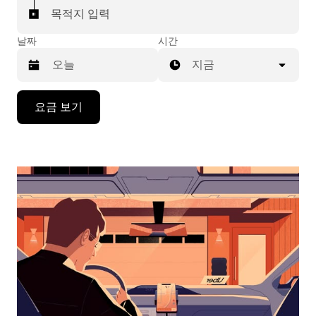
목적지 입력
날짜
시간
지금
캘
요금 보기
린
더
를
조
작
하
려
면
아
래
화
살
표
키