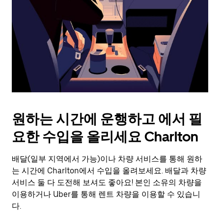
를
눌
러
날
짜
를
선
택
하
세
요.
원하는 시간에 운행하고 에서 필
캘
린
요한 수입을 올리세요 Charlton
더
를
배달(일부 지역에서 가능)이나 차량 서비스를 통해 원하
닫
으
는 시간에 Charlton에서 수입을 올려보세요. 배달과 차량
려
서비스 둘 다 도전해 보셔도 좋아요! 본인 소유의 차량을
면
이용하거나 Uber를 통해 렌트 차량을 이용할 수 있습니
Esc
다.
키
를