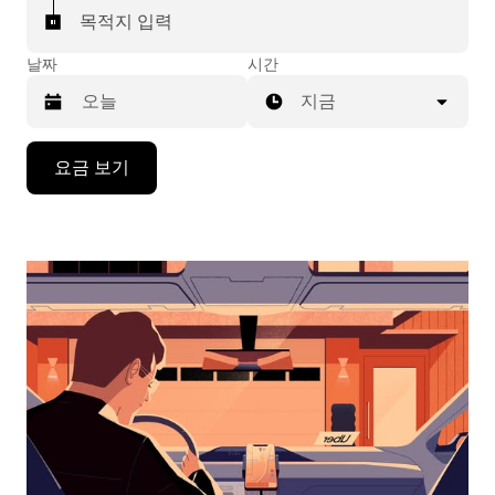
목적지 입력
날짜
시간
지금
캘
요금 보기
린
더
를
조
작
하
려
면
아
래
화
살
표
키