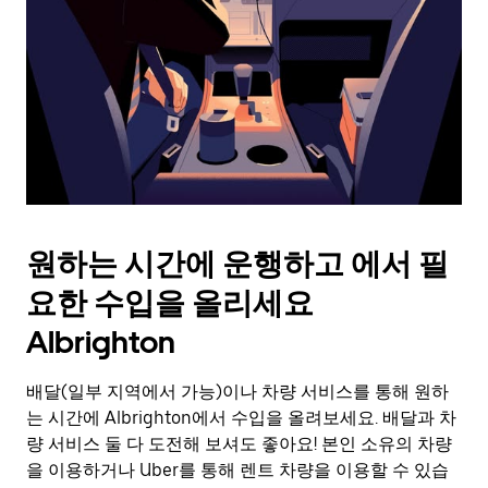
를
눌
러
날
짜
를
선
택
하
세
요.
원하는 시간에 운행하고 에서 필
캘
린
요한 수입을 올리세요
더
를
Albrighton
닫
으
배달(일부 지역에서 가능)이나 차량 서비스를 통해 원하
려
는 시간에 Albrighton에서 수입을 올려보세요. 배달과 차
면
Esc
량 서비스 둘 다 도전해 보셔도 좋아요! 본인 소유의 차량
키
을 이용하거나 Uber를 통해 렌트 차량을 이용할 수 있습
를