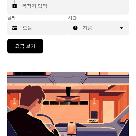
목적지 입력
날짜
시간
지금
캘
요금 보기
린
더
를
조
작
하
려
면
아
래
화
살
표
키