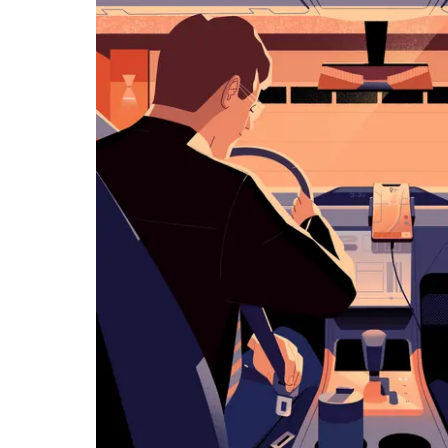
화
살
표
키
를
눌
러
날
짜
를
선
택
하
세
요.
캘
린
더
를
닫
으