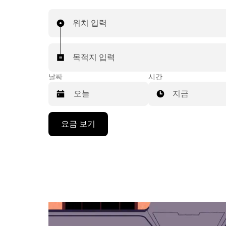
위치 입력
목적지 입력
날짜
시간
지금
캘
요금 보기
린
더
를
조
작
하
려
면
아
래