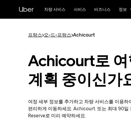
메
Uber
인
차량 서비스
서비스
비즈니스
정보
콘
텐
츠
로
프랑스
>
오-드-프랑스
>
Achicourt
건
너
뛰
Achicourt로 
기
계획 중이신가
여정 세부 정보를 추가하고 차량 서비스를 이용하
편리하게 이동하세요. Achicourt. 또는 최대 90일 
Reserve로 미리 예약하세요.