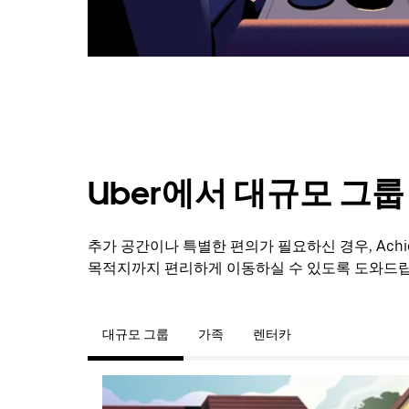
려
면
Esc
키
를
누
르
세
요.
Uber에서 대규모 그
추가 공간이나 특별한 편의가 필요하신 경우, Ach
목적지까지 편리하게 이동하실 수 있도록 도와드립
대규모 그룹
가족
렌터카