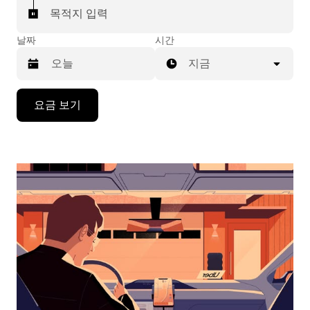
목적지 입력
날짜
시간
지금
캘
요금 보기
린
더
를
조
작
하
려
면
아
래
화
살
표
키