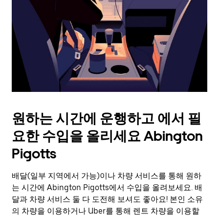
를
눌
러
날
짜
를
선
택
하
세
요.
원하는 시간에 운행하고 에서 필
캘
린
요한 수입을 올리세요 Abington
더
를
Pigotts
닫
으
배달(일부 지역에서 가능)이나 차량 서비스를 통해 원하
려
는 시간에 Abington Pigotts에서 수입을 올려보세요. 배
면
Esc
달과 차량 서비스 둘 다 도전해 보셔도 좋아요! 본인 소유
키
의 차량을 이용하거나 Uber를 통해 렌트 차량을 이용할
를