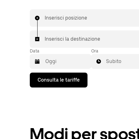
Inserisci posizione
Inserisci la destinazione
Data
Ora
Subito
Utilizza
Consulta le tariffe
il
tasto
con
la
freccia
verso
il
basso
per
Modi per spost
interagire
con