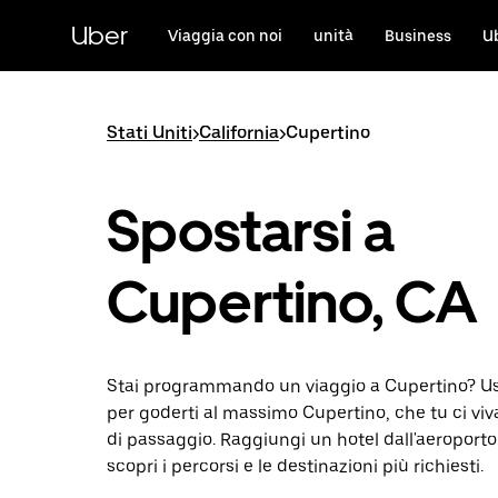
Passa
al
Uber
Viaggia con noi
unità
Business
U
contenuto
principale
Stati Uniti
>
California
>
Cupertino
Spostarsi a
Cupertino, CA
Stai programmando un viaggio a Cupertino? Us
per goderti al massimo Cupertino, che tu ci viva
di passaggio. Raggiungi un hotel dall'aeroport
scopri i percorsi e le destinazioni più richiesti.