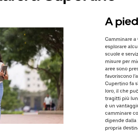
A pied
Camminare a C
esplorare alcu
scuole e serviz
misure per mig
aree sono pre
favoriscono l’a
Cupertino fa s
loro, il che p
tragitti più lu
è un vantaggio
camminare com
dipende dalla 
propria destin