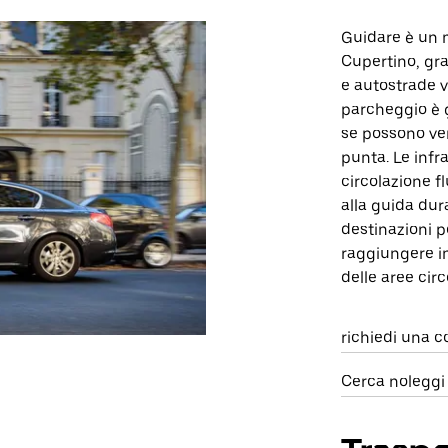
Guidare è un 
Cupertino, graz
e autostrade v
parcheggio è 
se possono ver
punta. Le infr
circolazione fl
alla guida dur
destinazioni po
raggiungere in
delle aree circ
richiedi una c
Cerca noleggi