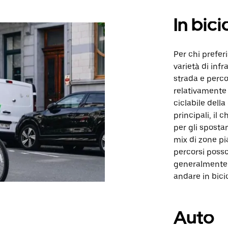
In bici
Per chi prefer
varietà di infra
strada e perco
relativamente a
ciclabile della
principali, il 
per gli spostam
mix di zone pia
percorsi posso
generalmente 
andare in bicic
Auto