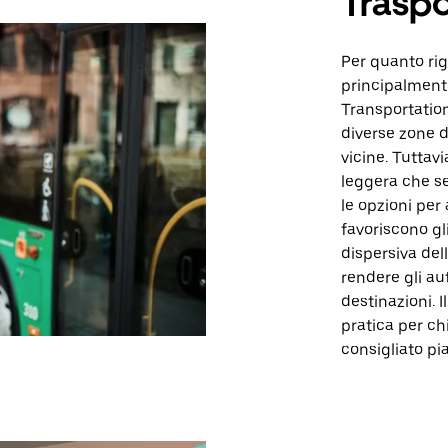
Traspo
Per quanto rig
principalmente
Transportatio
diverse zone d
vicine. Tuttav
leggera che se
le opzioni per 
favoriscono gl
dispersiva del
rendere gli a
destinazioni. 
pratica per chi
consigliato pia