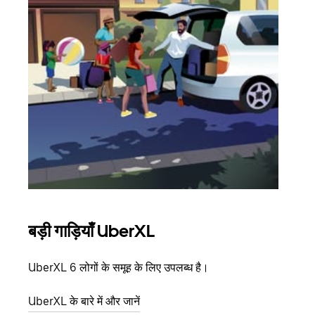
बड़ी गाड़ियाँ UberXL
समू
UberXL 6 लोगों के समूह के लिए उपलब्ध है।
जब आप
आमंत्
UberXL के बारे में और जानें
स्थान