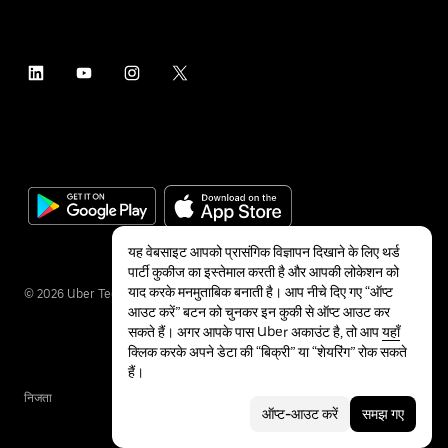
यह वेबसाइट आपको प्रासंगिक विज्ञापन दिखाने के लिए थर्ड
पार्टी कुकीज का इस्तेमाल करती है और आपकी लोकेशन को
याद करके मनमुताबिक बनाती है। आप नीचे दिए गए “ऑप्ट
©
2026
Uber Technologies Inc.
आउट करें” बटन को चुनकर इन कुकी से ऑप्ट आउट कर
सकते हैं। अगर आपके पास Uber अकाउंट है, तो आप
यहाँ
क्लिक करके अपने डेटा की “बिक्री” या “शेयरिंग” रोक सकते
हैं।
निजता
सुलभता
शर्तें
ऑप्ट-आउट करें
समझ गए