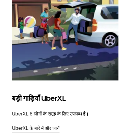
बड़ी गाड़ियाँ UberXL
समू
UberXL 6 लोगों के समूह के लिए उपलब्ध है।
जब आप
आमंत्
UberXL के बारे में और जानें
स्थान