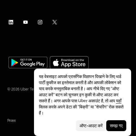
यह वेबसाइट आपको प्रासंगिक विज्ञापन दिखाने के लिए थर्ड
पार्टी कुकीज का इस्तेमाल करती है और आपकी लोकेशन को
याद करके मनमुताबिक बनाती है। आप नीचे दिए गए “ऑप्ट
©
2026
Uber Technologies Inc.
आउट करें” बटन को चुनकर इन कुकी से ऑप्ट आउट कर
सकते हैं। अगर आपके पास Uber अकाउंट है, तो आप
यहाँ
क्लिक करके अपने डेटा की “बिक्री” या “शेयरिंग” रोक सकते
हैं।
निजता
सुलभता
शर्तें
ऑप्ट-आउट करें
समझ गए