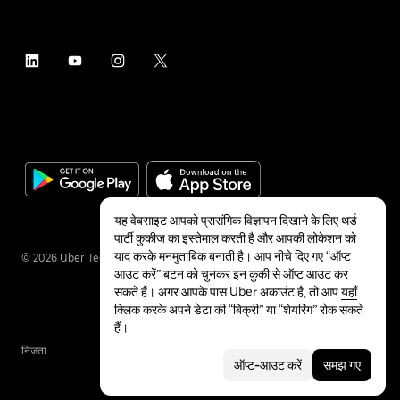
यह वेबसाइट आपको प्रासंगिक विज्ञापन दिखाने के लिए थर्ड
पार्टी कुकीज का इस्तेमाल करती है और आपकी लोकेशन को
याद करके मनमुताबिक बनाती है। आप नीचे दिए गए “ऑप्ट
©
2026
Uber Technologies Inc.
आउट करें” बटन को चुनकर इन कुकी से ऑप्ट आउट कर
सकते हैं। अगर आपके पास Uber अकाउंट है, तो आप
यहाँ
क्लिक करके अपने डेटा की “बिक्री” या “शेयरिंग” रोक सकते
हैं।
निजता
सुलभता
शर्तें
ऑप्ट-आउट करें
समझ गए