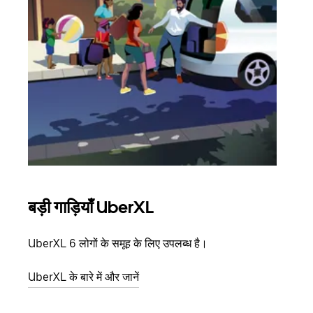
बड़ी गाड़ियाँ UberXL
समू
UberXL 6 लोगों के समूह के लिए उपलब्ध है।
जब आप
आमंत्
UberXL के बारे में और जानें
स्थान
ग्रुप 