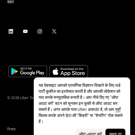
शहर
यह वेबसाइट आपको प्रासंगिक विज्ञापन दिखाने के लिए थर्ड
पार्टी कुकीज का इस्तेमाल करती है और आपकी लोकेशन को
याद करके मनमुताबिक बनाती है। आप नीचे दिए गए “ऑप्ट
©
2026
Uber Technologies Inc.
आउट करें” बटन को चुनकर इन कुकी से ऑप्ट आउट कर
सकते हैं। अगर आपके पास Uber अकाउंट है, तो आप
यहाँ
क्लिक करके अपने डेटा की “बिक्री” या “शेयरिंग” रोक सकते
हैं।
निजता
सुलभता
शर्तें
ऑप्ट-आउट करें
समझ गए