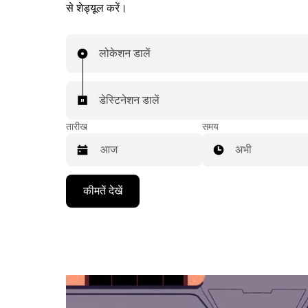
से शेड्यूल करें।
लोकेशन डालें
डेस्टिनेशन डालें
तारीख
समय
अभी
Press
कीमतें देखें
the
down
arrow
key
to
interact
with
the
calendar
and