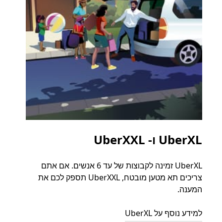
UberXL ו- UberXXL
נסי
UberXL זמינה לקבוצות של עד 6 אנשים. אם אתם
כאשר 
צריכים תא מטען מובטח, UberXXL תספק לכם את
קבוצת
המענה.
ההורד
למידע נוסף על UberXL
למדו ע