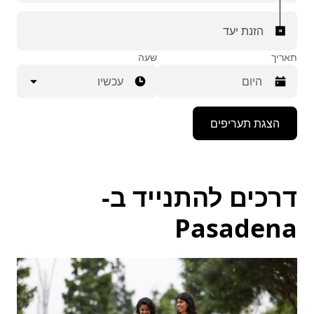
הזנת יעד
תאריך
שעה
עכשיו
יש
הצגת תעריפים
ללחוץ
על
מקש
החץ
למטה
דרכים להתנייד ב-
כדי
לפתוח
את
Pasadena
לוח
השנה
ולבחור
תאריך.
יש
ללחוץ
על