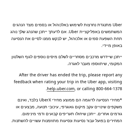
Uber מתנגדת נחרצות לשימוש באלכוהול או בסמים מצד הנהגים
המשתמשים באפליקציית Uber. אם לדעתך ייתכן שהנהג שלך נוהג
תחת השפעת סמים או אלכוהול, יש לבקש ממנו לסיים את הנסיעה
באופן מיידי.
ייתכן שיידרש מרכבים מסחריים לשלם מיסים נוספים לגוף השלטון
המקומי, שיתווספו מעבר לאגרה.
After the driver has ended the trip, please report any
feedback when rating your trip in the Uber app, visiting
help.uber.com
, or calling 800-664-1378.
*מחירי הנסיעה לדוגמה הם ממוצע מחירי UberX בלבד, ואינם
משקפים שינויים עקב מיקום גאוגרפי, עיכובי תנועה, מבצעים או
גורמים אחרים. ייתכן שיחולו תעריפים קבועים ודמי מינימום.
המחירים בפועל עבור נסיעות ונסיעות מתוזמנות עשויים להשתנות.