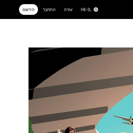
HE-IL
עזרה
התחבר
הירשם