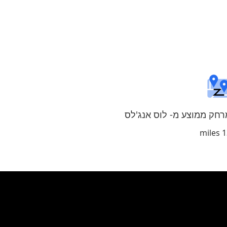
רחק ממוצע מ- לוס אנג'לס
13 m