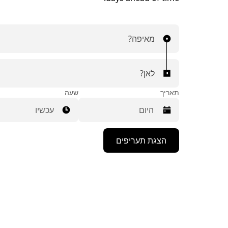
מאיפה?
לאן?
תאריך
שעה
עכשיו
יש
הצגת תעריפים
ללחוץ
על
מקש
החץ
למטה
כדי
לפתוח
את
לוח
השנה