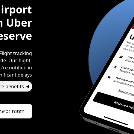
airport
h Uber
eserve
Flight tracking
de. Our flight-
're notified in
ificant delays.*
e benefits
הזמנת נסיעה