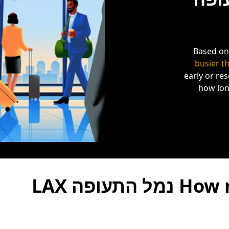
Based on 
busier t
early or re
how long
How much will my trip to נמל התעופה LAX