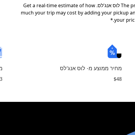
The pricing below is an estimate based on trips from לוס אנג'לס. Get a real-time estimate of how
much your trip may cost by adding your pickup a
your pric
מחיר ממוצע מ- לוס אנג'לס
מ
iles
$48