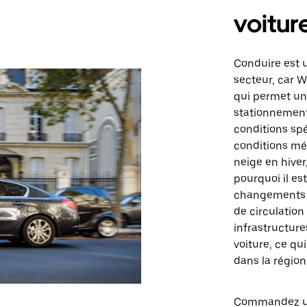
voitur
Conduire est 
secteur, car W
qui permet un 
stationnement
conditions spé
conditions mé
neige en hiver
pourquoi il es
changements d
de circulation
infrastructur
voiture, ce qu
dans la région
Commandez un