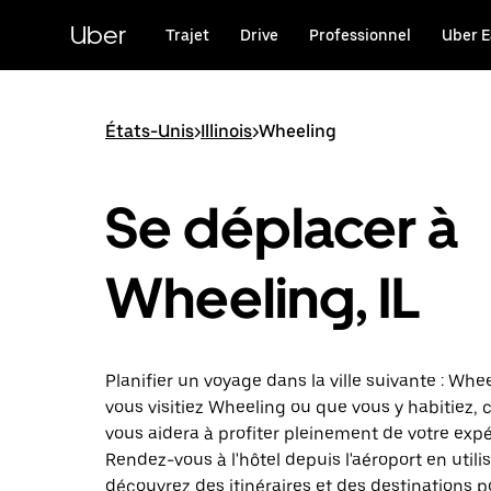
Passer
au
Uber
Trajet
Drive
Professionnel
Uber E
contenu
principal
États-Unis
>
Illinois
>
Wheeling
Se déplacer à
Wheeling, IL
Planifier un voyage dans la ville suivante : Wh
vous visitiez Wheeling ou que vous y habitiez, 
vous aidera à profiter pleinement de votre expé
Rendez-vous à l'hôtel depuis l'aéroport en utili
découvrez des itinéraires et des destinations p