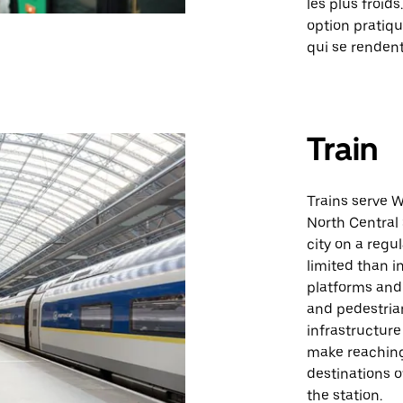
les plus froi
option pratiqu
qui se renden
Train
Trains serve W
North Central 
city on a regu
limited than i
platforms and
and pedestrian
infrastructure
make reaching
destinations o
the station.