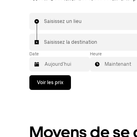
Saisissez un lieu
Saisissez la destination
Date
Heure
Maintenant
Appuyez
Voir les prix
sur
la
flèche
vers
le
bas
pour
ouvrir
Moyens de se 
le
calendrier