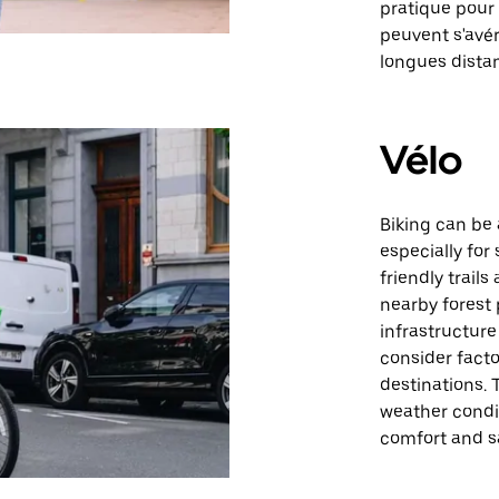
pratique pour 
peuvent s'avé
longues dista
Vélo
Biking can be 
especially for
friendly trail
nearby forest 
infrastructure
consider fact
destinations. 
weather condit
comfort and sa