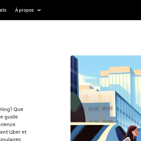
ats
À propos
eeling? Que
ce guide
rience.
sant Uber et
opulaires.