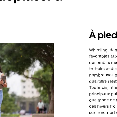
À pie
Wheeling, dans
favorables au
qui rend la m
trottoirs et d
nombreuses par
quartiers rési
Toutefois, l'ét
principaux poi
que mode de tr
des hivers fro
sur le confort