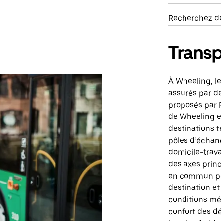
Recherchez de
Transp
À Wheeling, l
assurés par de
proposés par P
de Wheeling e
destinations 
pôles d’échange
domicile-trava
des axes princ
en commun peu
destination et 
conditions mé
confort des d