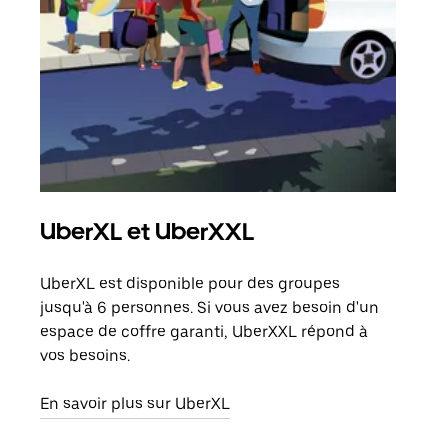
UberXL et UberXXL
Tra
UberXL est disponible pour des groupes
Lors
jusqu'à 6 personnes. Si vous avez besoin d'un
de v
espace de coffre garanti, UberXXL répond à
peut
vos besoins.
ou s
En savoir plus sur UberXL
En sa