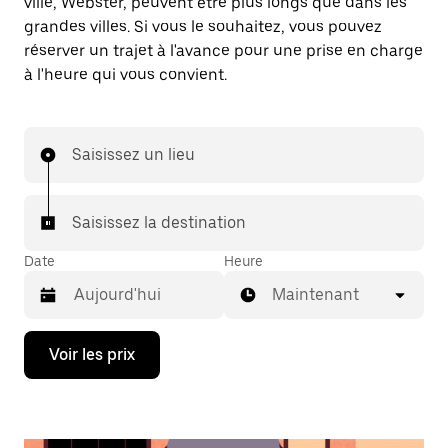
ville, Webster, peuvent être plus longs que dans les
grandes villes. Si vous le souhaitez, vous pouvez
réserver un trajet à l'avance pour une prise en charge
à l'heure qui vous convient.
Saisissez un lieu
Saisissez la destination
Date
Heure
Maintenant
Appuyez
Voir les prix
sur
la
flèche
vers
le