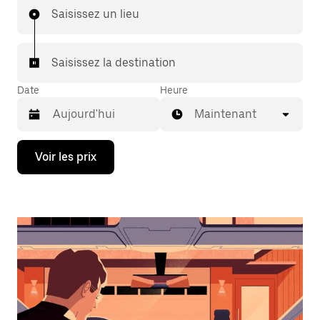
Saisissez un lieu
Saisissez la destination
Date
Heure
Maintenant
Appuyez
Voir les prix
sur
la
flèche
vers
le
bas
pour
ouvrir
le
calendrier
et
sélectionner
une