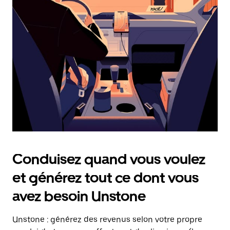
date.
Appuyez
sur
la
touche
Échap
pour
fermer
le
calendrier.
Conduisez quand vous voulez
et générez tout ce dont vous
avez besoin Unstone
Unstone : générez des revenus selon votre propre