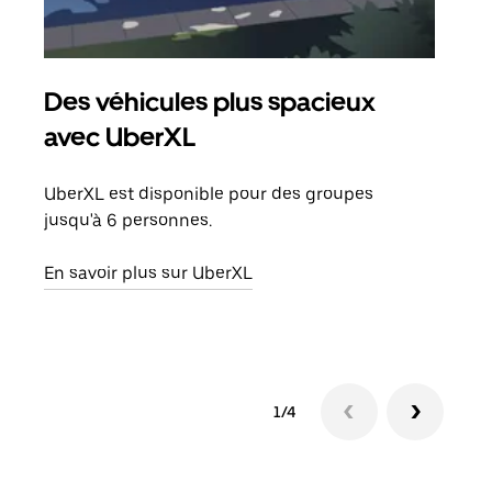
Des véhicules plus spacieux
Tra
avec UberXL
Lors
de v
UberXL est disponible pour des groupes
peut
jusqu'à 6 personnes.
ou s
En savoir plus sur UberXL
En sa
1/4