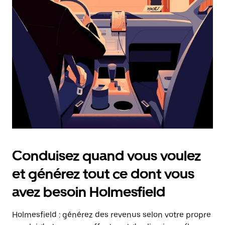
date.
Appuyez
sur
la
touche
Échap
pour
fermer
le
calendrier.
Conduisez quand vous voulez
et générez tout ce dont vous
avez besoin Holmesfield
Holmesfield : générez des revenus selon votre propre