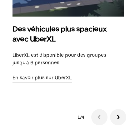
Des véhicules plus spacieux
Tra
avec UberXL
Lors
de v
UberXL est disponible pour des groupes
peut
jusqu'à 6 personnes.
ou s
En savoir plus sur UberXL
En sa
1/4