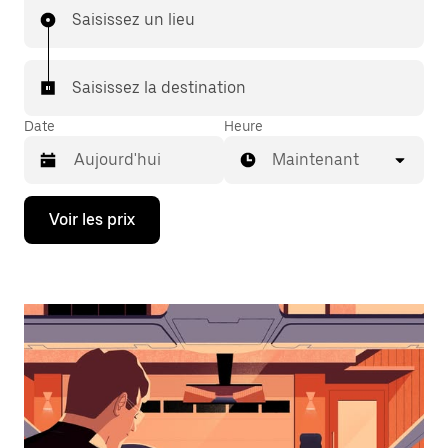
Saisissez un lieu
Saisissez la destination
Date
Heure
Maintenant
Appuyez
Voir les prix
sur
la
flèche
vers
le
bas
pour
ouvrir
le
calendrier
et
sélectionner
une