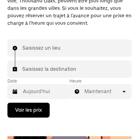
ville, Thousand Oaks, peuvent être plus longs que
dans les grandes villes. Si vous le souhaitez, vous
pouvez réserver un trajet à l'avance pour une prise en
charge à l'heure qui vous convient.
Saisissez un lieu
Saisissez la destination
Date
Heure
Maintenant
Appuyez
Voir les prix
sur
la
flèche
vers
le