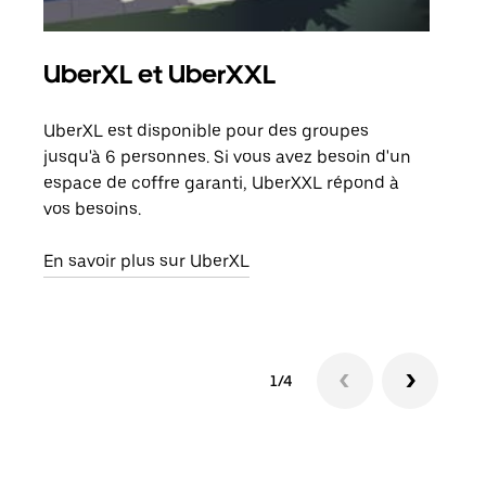
UberXL et UberXXL
Tra
UberXL est disponible pour des groupes
Lors
jusqu'à 6 personnes. Si vous avez besoin d'un
de v
espace de coffre garanti, UberXXL répond à
peut
vos besoins.
ou s
En savoir plus sur UberXL
En sa
1/4