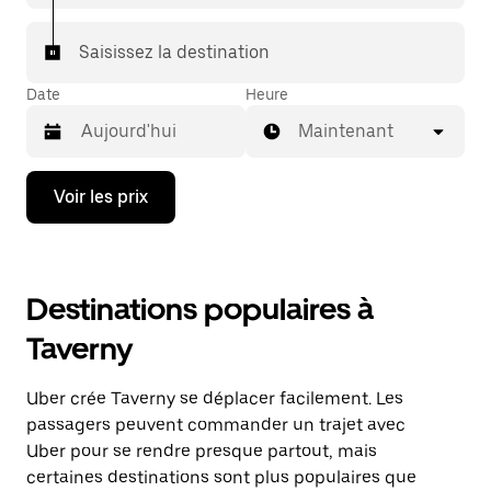
Saisissez la destination
Date
Heure
Maintenant
Appuyez
Voir les prix
sur
la
flèche
vers
le
Destinations populaires à
bas
pour
Taverny
ouvrir
le
calendrier
Uber crée Taverny se déplacer facilement. Les
et
sélectionner
passagers peuvent commander un trajet avec
une
Uber pour se rendre presque partout, mais
date.
certaines destinations sont plus populaires que
Appuyez