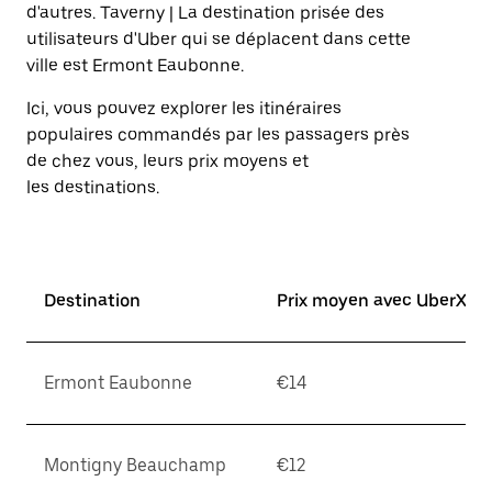
sur
d'autres. Taverny | La destination prisée des
la
utilisateurs d'Uber qui se déplacent dans cette
touche
ville est Ermont Eaubonne.
Échap
pour
Ici, vous pouvez explorer les itinéraires
fermer
le
populaires commandés par les passagers près
calendrier.
de chez vous, leurs prix moyens et
les destinations.
Destination
Prix moyen avec UberX*
Ermont Eaubonne
€14
Montigny Beauchamp
€12