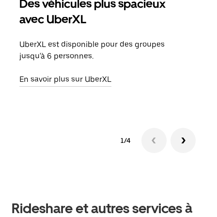
Des véhicules plus spacieux
Tra
avec UberXL
Lors
de v
UberXL est disponible pour des groupes
peut
jusqu'à 6 personnes.
ou s
En savoir plus sur UberXL
En sa
1/4
Rideshare et autres services à