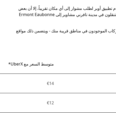
م تطبيق أوبر لطلب مشوار إلى أي مكان تقريباً، إلا أن بعض
الوجهات أكثر شعبيةً من غيرها. يطلب ركاب أوبر الذين يتنقلون في مدينة تافرني مشاوير إلى Ermont Eaubonne
لركاب الموجودون في مناطق قريبة منك - ويتضمن ذلك مواقع
متوسط السعر مع UberX*
€14
€12