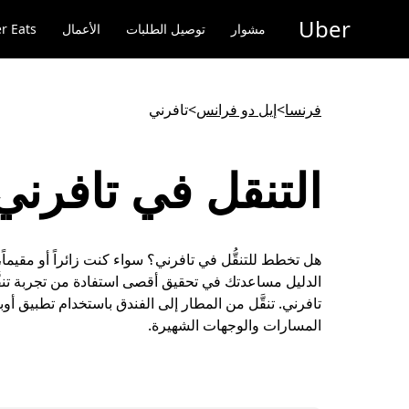
خطٍ
Uber
لوصول
مشوار
توصيل الطلبات
الأعمال
r Eats
لى
لمحتوى
لرئيسي
فرنسا
>
إيل دو فرانس
>
تافرني
التنقل في تافرني
هل تخطط للتنقُّل في تافرني؟ سواء كنت زائراً أو مقيماً،
الدليل مساعدتك في تحقيق أقصى استفادة من تجربة تنقّ
تافرني. تنقَّل من المطار إلى الفندق باستخدام تطبيق أ
المسارات والوجهات الشهيرة.