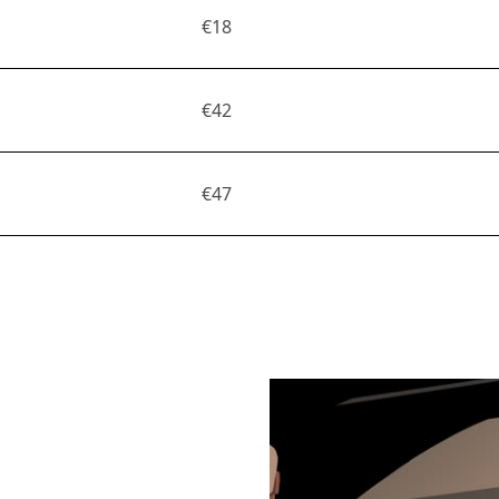
€18
€42
€47