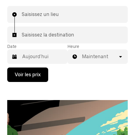
Saisissez un lieu
Saisissez la destination
Date
Heure
Maintenant
Appuyez
Voir les prix
sur
la
flèche
vers
le
bas
pour
ouvrir
le
calendrier
et