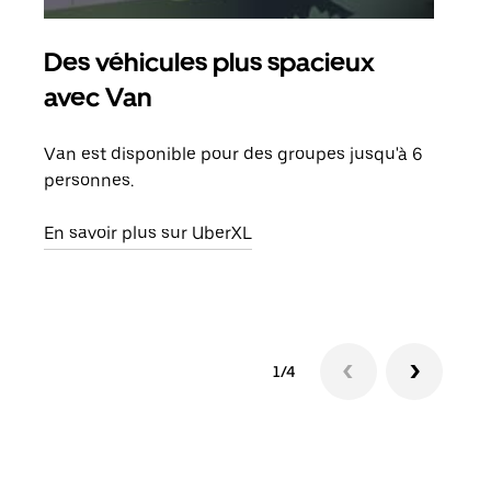
Des véhicules plus spacieux
Tra
avec Van
Lors
de v
Van est disponible pour des groupes jusqu'à 6
peut
personnes.
ou s
En savoir plus sur UberXL
En sa
1/4