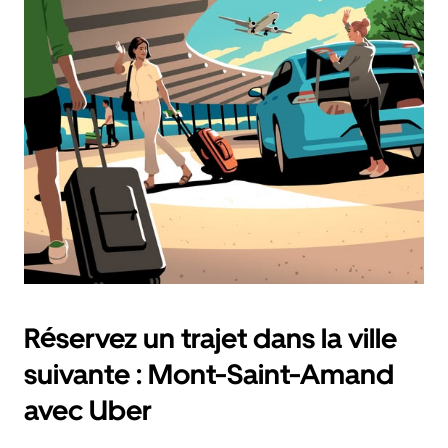
sélectionner
une
date.
Appuyez
sur
la
touche
Échap
pour
fermer
le
calendrier.
Réservez un trajet dans la ville
suivante : Mont-Saint-Amand
avec Uber