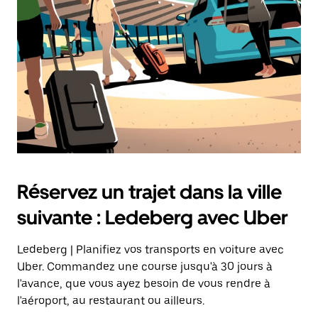
sur
la
touche
Échap
pour
fermer
le
calendrier.
Réservez un trajet dans la ville
suivante : Ledeberg avec Uber
Ledeberg | Planifiez vos transports en voiture avec
Uber. Commandez une course jusqu'à 30 jours à
l'avance, que vous ayez besoin de vous rendre à
l'aéroport, au restaurant ou ailleurs.