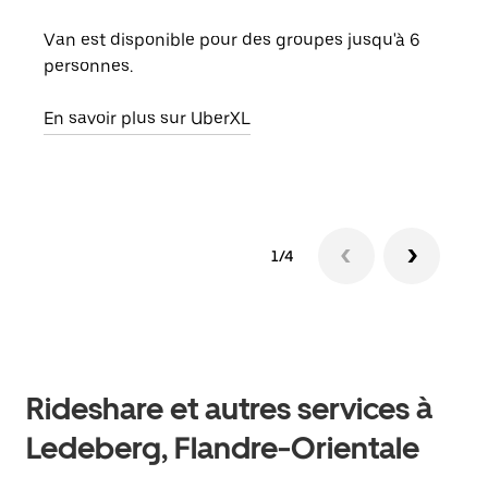
Lors
de v
Van est disponible pour des groupes jusqu'à 6
peut
personnes.
ou s
En savoir plus sur UberXL
En sa
1/4
Rideshare et autres services à
Ledeberg, Flandre-Orientale