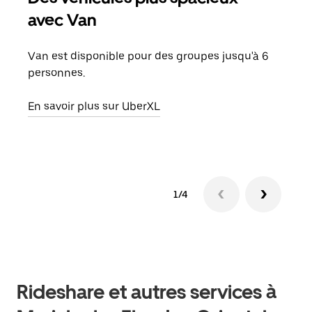
avec Van
Lors
de v
Van est disponible pour des groupes jusqu'à 6
peut
personnes.
ou s
En savoir plus sur UberXL
En sa
1/4
Rideshare et autres services à