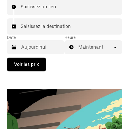
Saisissez un lieu
Saisissez la destination
Date
Heure
Maintenant
Appuyez
Voir les prix
sur
la
flèche
vers
le
bas
pour
ouvrir
le
calendrier
et
sélectionner
une