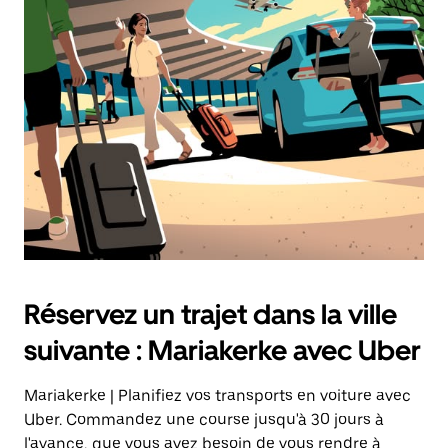
date.
Appuyez
sur
la
touche
Échap
pour
fermer
le
calendrier.
Réservez un trajet dans la ville
suivante : Mariakerke avec Uber
Mariakerke | Planifiez vos transports en voiture avec
Uber. Commandez une course jusqu'à 30 jours à
l'avance, que vous ayez besoin de vous rendre à