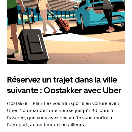
sur
la
touche
Échap
pour
fermer
le
calendrier.
Réservez un trajet dans la ville
suivante : Oostakker avec Uber
Oostakker | Planifiez vos transports en voiture avec
Uber. Commandez une course jusqu'à 30 jours à
l'avance, que vous ayez besoin de vous rendre à
l'aéroport, au restaurant ou ailleurs.