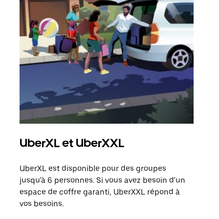
UberXL et UberXXL
Tra
UberXL est disponible pour des groupes
Lors
jusqu'à 6 personnes. Si vous avez besoin d'un
de v
espace de coffre garanti, UberXXL répond à
peut
vos besoins.
ou s