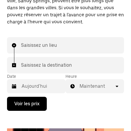
ville, Sandy Springs, peuvent être plus longs que
dans les grandes villes. Si vous le souhaitez, vous
pouvez réserver un trajet à l'avance pour une prise en
charge à l'heure qui vous convient.
Saisissez un lieu
Saisissez la destination
Date
Heure
Maintenant
Appuyez
Voir les prix
sur
la
flèche
vers
le