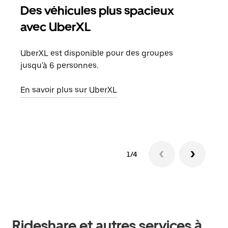
Des véhicules plus spacieux
Tra
avec UberXL
Lors
de v
UberXL est disponible pour des groupes
peut
jusqu'à 6 personnes.
ou s
En savoir plus sur UberXL
En sa
1/4
Rideshare et autres services à