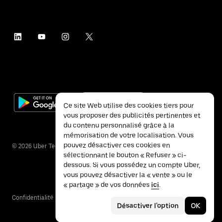
Ce site Web utilise des cookies tiers pour
vous proposer des publicités pertinentes et
du contenu personnalisé grâce à la
mémorisation de votre localisation. Vous
pouvez désactiver ces cookies en
©
2026
Uber Technologies Inc.
sélectionnant le bouton « Refuser » ci-
dessous. Si vous possédez un compte Uber,
vous pouvez désactiver la « vente » ou le
« partage » de vos données
ici
.
Confidentialité
Accessibilité
Conditions
Désactiver l'option
OK