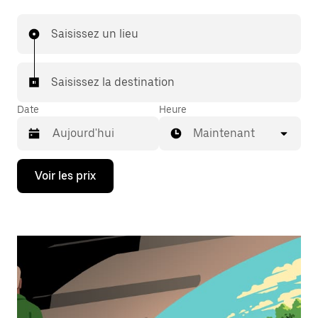
Saisissez un lieu
Saisissez la destination
Date
Heure
Maintenant
Appuyez
Voir les prix
sur
la
flèche
vers
le
bas
pour
ouvrir
le
calendrier
et