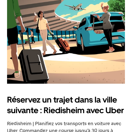
sélectionner
une
date.
Appuyez
sur
la
touche
Échap
pour
fermer
le
calendrier.
Réservez un trajet dans la ville
suivante : Riedisheim avec Uber
Riedisheim | Planifiez vos transports en voiture avec
Uber. Commandez une course jusqu'à 30 jours à