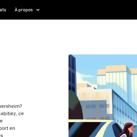
ats
À propos
mmersheim?
abitiez, ce
re
port en
es