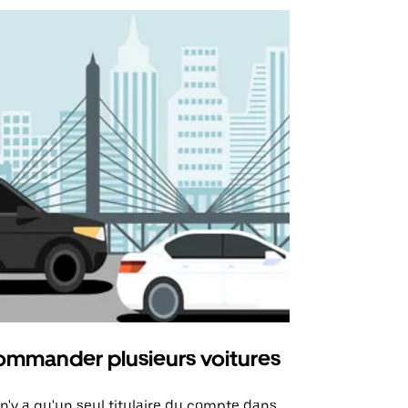
mmander plusieurs voitures
Uber Mi
l n'y a qu'un seul titulaire du compte dans
L'option Ube