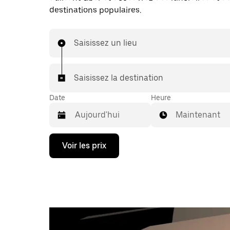
destinations populaires.
Saisissez un lieu
Saisissez la destination
Date
Heure
Maintenant
Appuyez
Voir les prix
sur
la
flèche
vers
le
bas
pour
ouvrir
le