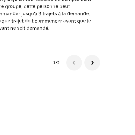
re groupe, cette personne peut
certaines li
mander jusqu'à 3 trajets à la demande.
sites événem
que trajet doit commencer avant que le
vant ne soit demandé.
Voir les disp
1/2