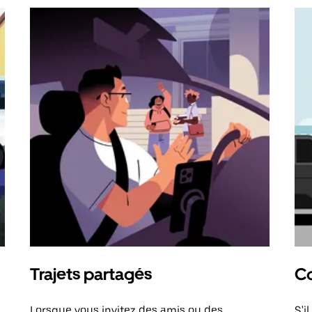
Trajets partagés
Co
Lorsque vous invitez des amis ou des
S'i