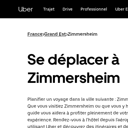
Passer
au
Uber
Trajet
Drive
Professionnel
Uber E
contenu
principal
France
>
Grand Est
>
Zimmersheim
Se déplacer à
Zimmersheim
Planifier un voyage dans la ville suivante : Zi
Que vous visitiez Zimmersheim ou que vous y h
guide vous aidera à profiter pleinement de vot
expérience. Rendez-vous à l'hôtel depuis l'aéro
utilisant Uber et découvrez des itinéraires et d