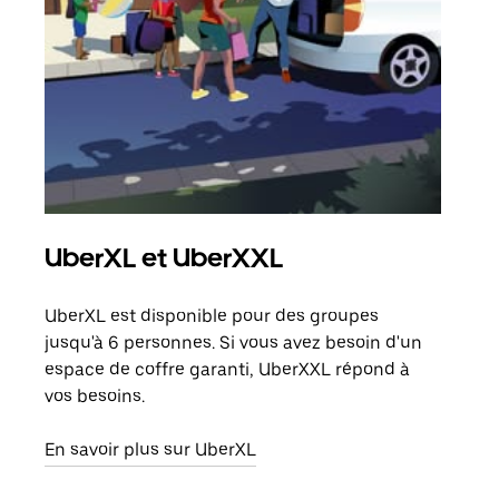
UberXL et UberXXL
Tra
UberXL est disponible pour des groupes
Lors
jusqu'à 6 personnes. Si vous avez besoin d'un
de v
espace de coffre garanti, UberXXL répond à
peut
vos besoins.
ou s
En savoir plus sur UberXL
En sa