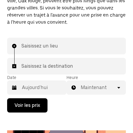
ville, Oak Ridge, peuvent être plus longs que dans les
grandes villes. Si vous le souhaitez, vous pouvez
réserver un trajet à l'avance pour une prise en charge
à l'heure qui vous convient.
Saisissez un lieu
Saisissez la destination
Date
Heure
Maintenant
Appuyez
Voir les prix
sur
la
flèche
vers
le