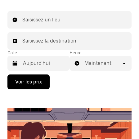
Saisissez un lieu
Saisissez la destination
Date
Heure
Maintenant
Appuyez
Voir les prix
sur
la
flèche
vers
le
bas
pour
ouvrir
le
calendrier