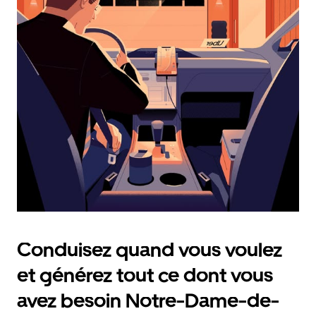
et
sélectionner
une
date.
Appuyez
sur
la
touche
Échap
pour
fermer
le
calendrier.
Conduisez quand vous voulez
et générez tout ce dont vous
avez besoin Notre-Dame-de-