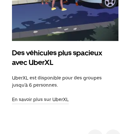
Des véhicules plus spacieux
Tra
avec UberXL
Lors
de v
UberXL est disponible pour des groupes
peut
jusqu'à 6 personnes.
ou s
En savoir plus sur UberXL
En sa