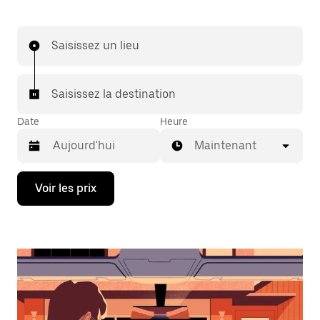
Saisissez un lieu
Saisissez la destination
Date
Heure
Maintenant
Appuyez
Voir les prix
sur
la
flèche
vers
le
bas
pour
ouvrir
le
calendrier