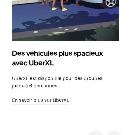
Des véhicules plus spacieux
Tra
avec UberXL
Lors
de v
UberXL est disponible pour des groupes
peut
jusqu'à 6 personnes.
ou s
En savoir plus sur UberXL
En sa