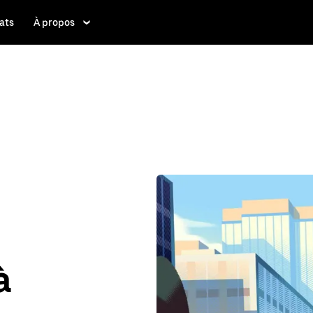
ats
À propos
à