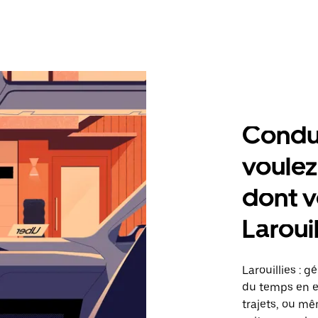
Condu
voulez
dont v
Larouil
Larouillies : 
du temps en ef
trajets, ou mê