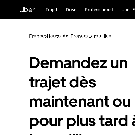
Passer
au
Uber
Trajet
Drive
Professionnel
Uber E
contenu
principal
France
>
Hauts-de-France
>
Larouillies
Demandez un
trajet dès
maintenant ou
pour plus tard 