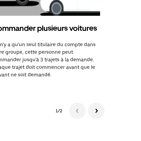
mmander plusieurs voitures
Uber Mi
l n'y a qu'un seul titulaire du compte dans
L'option Ube
re groupe, cette personne peut
certaines li
mander jusqu'à 3 trajets à la demande.
sites événem
que trajet doit commencer avant que le
vant ne soit demandé.
Voir les disp
1/2