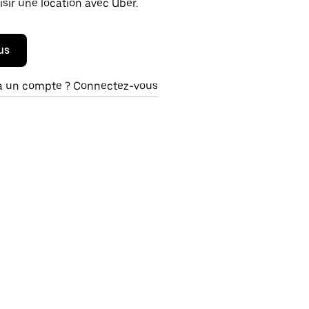
isir une location avec Uber.
us
à un compte ? Connectez-vous