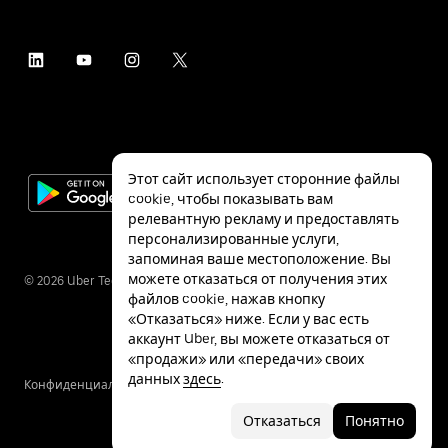
Этот сайт использует сторонние файлы
cookie, чтобы показывать вам
релевантную рекламу и предоставлять
персонализированные услуги,
запоминая ваше местоположение. Вы
можете отказаться от получения этих
©
2026
Uber Technologies Inc.
файлов cookie, нажав кнопку
«Отказаться» ниже. Если у вас есть
аккаунт Uber, вы можете отказаться от
«продажи» или «передачи» своих
данных
здесь
.
Конфиденциальность
Специальные
Условия
возможности
Отказаться
Понятно