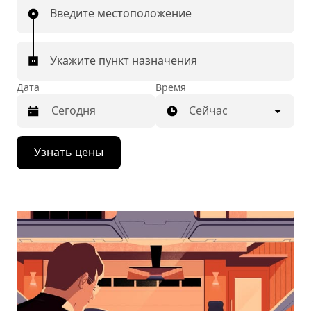
Введите местоположение
Укажите пункт назначения
Дата
Время
Сейчас
Нажмите
Узнать цены
стрелку
вниз,
чтобы
перейти
к
календарю
и
выбрать
дату.
Чтобы
закрыть
календарь,
нажмите