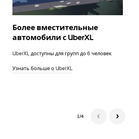
Более вместительные
Гр
автомобили с UberXL
Когд
семь
UberXL доступны для групп до 6 человек.
выбр
назн
Узнать больше о UberXL
Узна
1/4