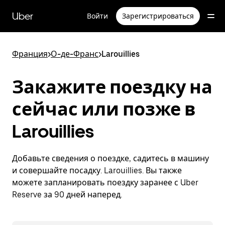
Пропустить
и
Uber
Войти
Зарегистрироваться
перейти
к
основному
содержимому
Франция
>
О-де-Франс
>
Larouillies
Закажите поездку на
сейчас или позже в
Larouillies
Добавьте сведения о поездке, садитесь в машину
и совершайте посадку. Larouillies. Вы также
можете запланировать поездку заранее с Uber
Reserve за 90 дней наперед.