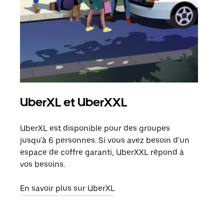
UberXL et UberXXL
Tra
UberXL est disponible pour des groupes
Lors
jusqu'à 6 personnes. Si vous avez besoin d'un
de v
espace de coffre garanti, UberXXL répond à
peut
vos besoins.
ou s
En savoir plus sur UberXL
En sa