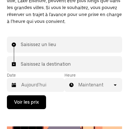
ville, Lake Elsinore, peuvent être plus longs que dans
les grandes villes. Si vous le souhaitez, vous pouvez
réserver un trajet à l'avance pour une prise en charge
à l'heure qui vous convient.
Saisissez un lieu
Saisissez la destination
Date
Heure
Maintenant
Appuyez
Voir les prix
sur
la
flèche
vers
le