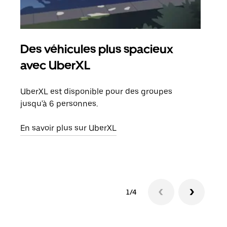
Des véhicules plus spacieux
Tra
avec UberXL
Lors
de v
UberXL est disponible pour des groupes
peut
jusqu'à 6 personnes.
ou s
En savoir plus sur UberXL
En sa
1/4