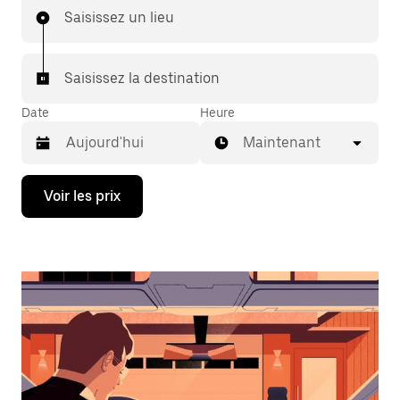
Saisissez un lieu
Saisissez la destination
Date
Heure
Maintenant
Appuyez
Voir les prix
sur
la
flèche
vers
le
bas
pour
ouvrir
le
calendrier
et
sélectionner
une