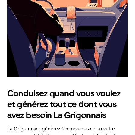
date.
Appuyez
sur
la
touche
Échap
pour
fermer
le
calendrier.
Conduisez quand vous voulez
et générez tout ce dont vous
avez besoin La Grigonnais
La Grigonnais : générez des revenus selon votre