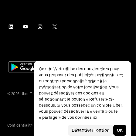
Ce site Web utilise des cookies tiers pour
vous proposer des publicités pertinentes et
du contenu personnalisé grâce à la
mémorisation de votre localisation. Vous
pouvez désactiver ces cookies en
©
2026
Uber Technologies Inc.
sélectionnant le bouton « Refuser » ci-
dessous. Si vous possédez un compte Uber,
vous pouvez désactiver la « vente » ou le
« partage » de vos données
ici
.
Confidentialité
Accessibilité
Conditions
Désactiver l'option
OK