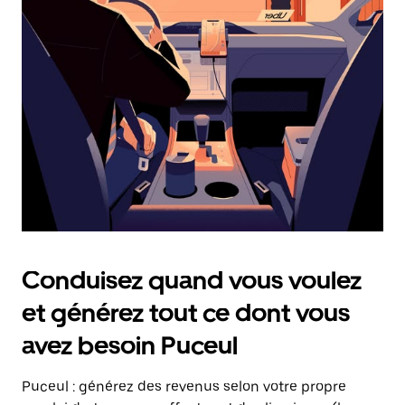
date.
Appuyez
sur
la
touche
Échap
pour
fermer
le
calendrier.
Conduisez quand vous voulez
et générez tout ce dont vous
avez besoin Puceul
Puceul : générez des revenus selon votre propre