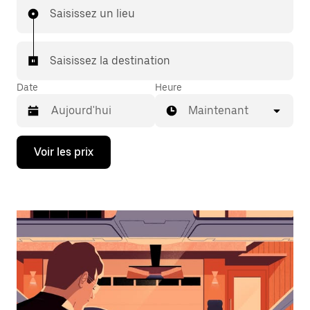
Saisissez un lieu
Saisissez la destination
Date
Heure
Maintenant
Appuyez
Voir les prix
sur
la
flèche
vers
le
bas
pour
ouvrir
le
calendrier
et
sélectionner
une