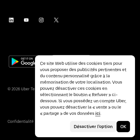
Ce site Web utilise des cookies tiers pour
vous proposer des publicités pertinentes et
du contenu personnalisé grâce à la
mémorisation de votre localisation. Vous
pouvez désactiver ces cookies en
©
2026
Uber Technologies Inc.
sélectionnant le bouton « Refuser » ci-
dessous. Si vous possédez un compte Uber,
vous pouvez désactiver la « vente » ou le
« partage » de vos données
ici
.
Confidentialité
Accessibilité
Conditions
Désactiver l'option
OK