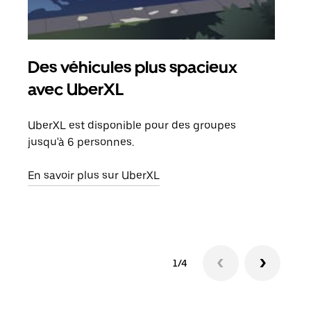
Des véhicules plus spacieux
Tra
avec UberXL
Lors
de v
UberXL est disponible pour des groupes
peut
jusqu'à 6 personnes.
ou s
En savoir plus sur UberXL
En sa
1/4