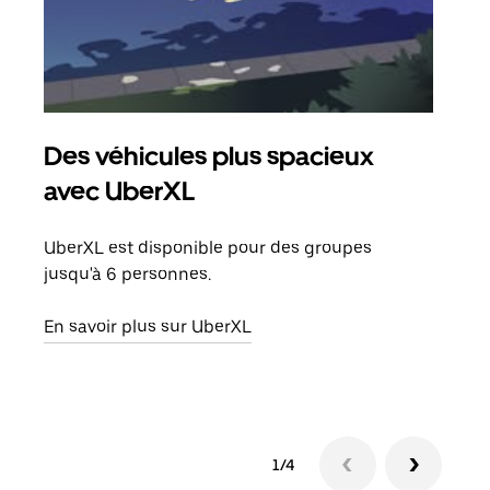
Des véhicules plus spacieux
Tra
avec UberXL
Lors
de v
UberXL est disponible pour des groupes
peut
jusqu'à 6 personnes.
ou s
En savoir plus sur UberXL
En sa
1/4