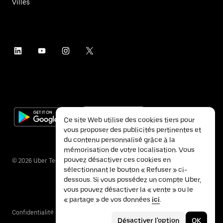
Villes
Ce site Web utilise des cookies tiers pour
vous proposer des publicités pertinentes et
du contenu personnalisé grâce à la
mémorisation de votre localisation. Vous
pouvez désactiver ces cookies en
©
2026
Uber Technologies Inc.
sélectionnant le bouton « Refuser » ci-
dessous. Si vous possédez un compte Uber,
vous pouvez désactiver la « vente » ou le
« partage » de vos données
ici
.
Confidentialité
Accessibilité
Conditions
Désactiver l'option
OK