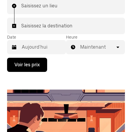
Saisissez un lieu
Saisissez la destination
Date
Heure
Maintenant
Appuyez
Voir les prix
sur
la
flèche
vers
le
bas
pour
ouvrir
le
calendrier
et
sélectionner
une