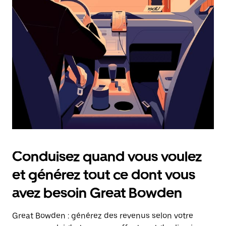
date.
Appuyez
sur
la
touche
Échap
pour
fermer
le
calendrier.
Conduisez quand vous voulez
et générez tout ce dont vous
avez besoin Great Bowden
Great Bowden : générez des revenus selon votre