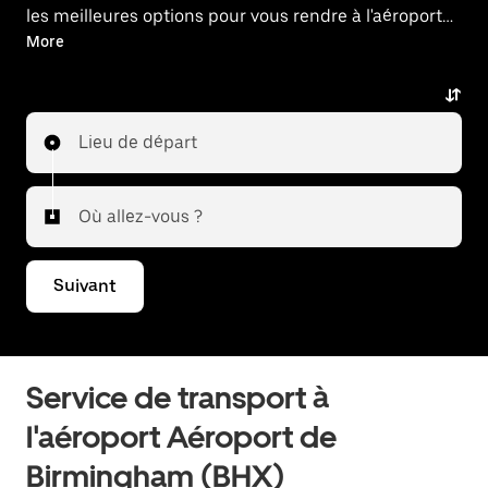
les meilleures options pour vous rendre à l'aéroport
ou en revenir. Vous accéderez aux prix affichés à
More
l'avance, sans mauvaises surprises.
Lieu de départ
Où allez-vous ?
Suivant
Service de transport à
l'aéroport Aéroport de
Birmingham (BHX)