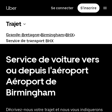
Passer
au
Uber
Se connecter
S'inscrire
contenu
principal
Trajet
Grande-Bretagne
>
Birmingham
>
BHX
>
Service de transport BHX
Service de voiture vers
ou depuis l'aéroport
Aéroport de
Birmingham
Décrivez-nous votre trajet et nous vous indiquerons