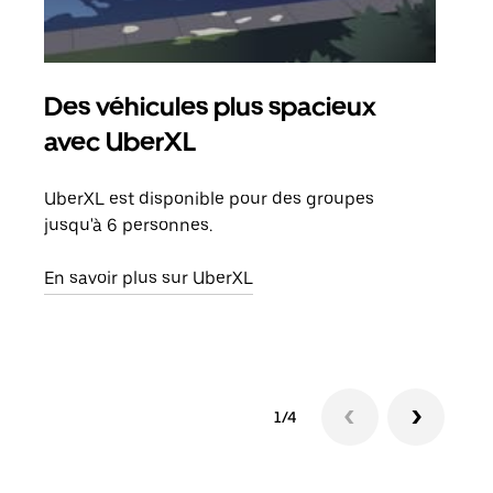
Des véhicules plus spacieux
Tra
avec UberXL
Lors
de v
UberXL est disponible pour des groupes
peut
jusqu'à 6 personnes.
ou s
En savoir plus sur UberXL
En sa
1/4