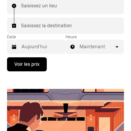
Saisissez un lieu
Saisissez la destination
Date
Heure
Maintenant
Appuyez
Voir les prix
sur
la
flèche
vers
le
bas
pour
ouvrir
le
calendrier
et
sélectionner
une