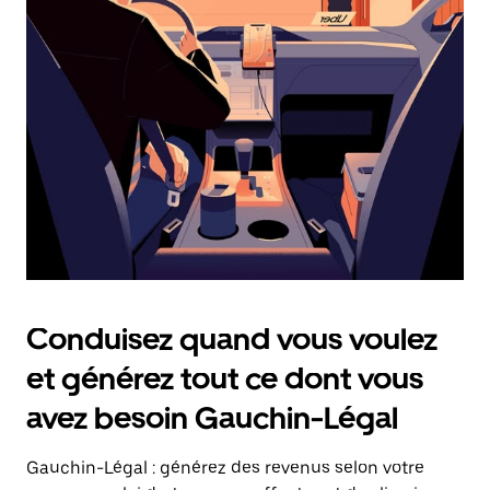
date.
Appuyez
sur
la
touche
Échap
pour
fermer
le
calendrier.
Conduisez quand vous voulez
et générez tout ce dont vous
avez besoin Gauchin-Légal
Gauchin-Légal : générez des revenus selon votre