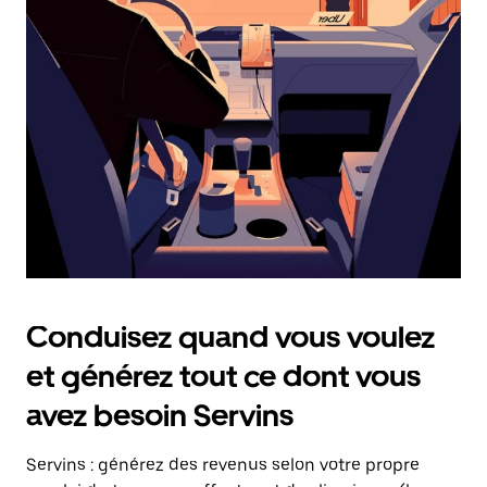
date.
Appuyez
sur
la
touche
Échap
pour
fermer
le
calendrier.
Conduisez quand vous voulez
et générez tout ce dont vous
avez besoin Servins
Servins : générez des revenus selon votre propre