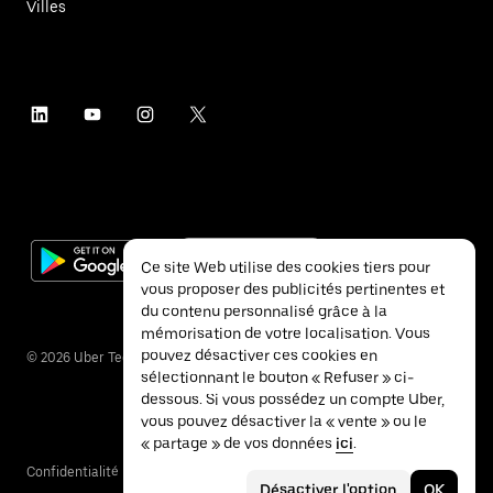
Villes
Ce site Web utilise des cookies tiers pour
vous proposer des publicités pertinentes et
du contenu personnalisé grâce à la
mémorisation de votre localisation. Vous
pouvez désactiver ces cookies en
©
2026
Uber Technologies Inc.
sélectionnant le bouton « Refuser » ci-
dessous. Si vous possédez un compte Uber,
vous pouvez désactiver la « vente » ou le
« partage » de vos données
ici
.
Confidentialité
Accessibilité
Conditions
Désactiver l'option
OK