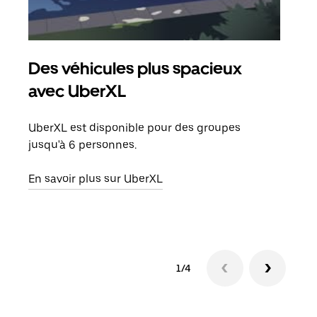
Des véhicules plus spacieux
Tra
avec UberXL
Lors
de v
UberXL est disponible pour des groupes
peut
jusqu'à 6 personnes.
ou s
En savoir plus sur UberXL
En sa
1/4