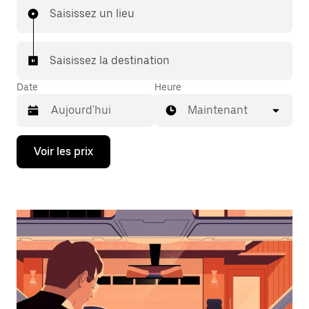
Saisissez un lieu
Saisissez la destination
Date
Heure
Maintenant
Appuyez
Voir les prix
sur
la
flèche
vers
le
bas
pour
ouvrir
le
calendrier
et
sélectionner
une