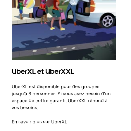
UberXL et UberXXL
Tra
UberXL est disponible pour des groupes
Lors
jusqu'à 6 personnes. Si vous avez besoin d'un
de v
espace de coffre garanti, UberXXL répond à
peut
vos besoins.
ou s
En savoir plus sur UberXL
En sa