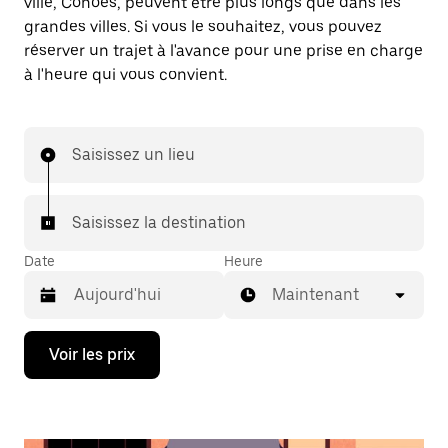
ville, Cohoes, peuvent être plus longs que dans les
grandes villes. Si vous le souhaitez, vous pouvez
réserver un trajet à l'avance pour une prise en charge
à l'heure qui vous convient.
Saisissez un lieu
Saisissez la destination
Date
Heure
Maintenant
Appuyez
Voir les prix
sur
la
flèche
vers
le