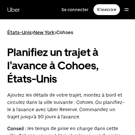
Passer
au
Uber
Se connecter
S'inscrire
contenu
principal
États-Unis
>
New York
>
Cohoes
Planifiez un trajet à
l'avance à Cohoes,
États-Unis
Ajoutez les détails de votre trajet, montez à bord et
circulez dans la ville suivante : Cohoes. Ou planifiez-
le à l'avance avec Uber Reserve. Commandez un
trajet jusqu'à 90 jours à l'avance.
Conseil :
les temps de prise en charge dans cette