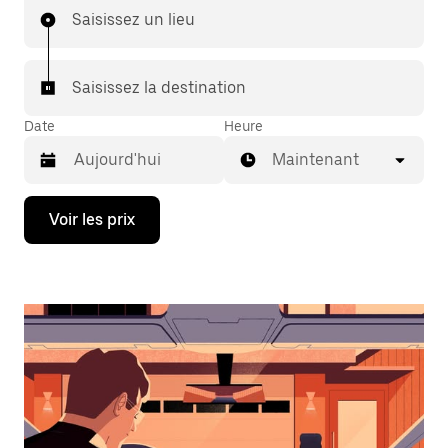
Saisissez un lieu
Saisissez la destination
Date
Heure
Maintenant
Appuyez
Voir les prix
sur
la
flèche
vers
le
bas
pour
ouvrir
le
calendrier
et
sélectionner
une