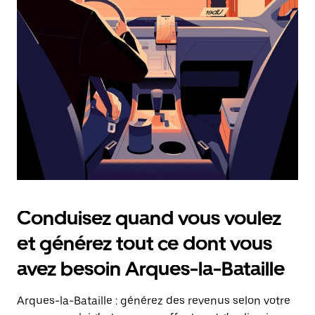
date.
Appuyez
sur
la
touche
Échap
pour
fermer
le
calendrier.
Conduisez quand vous voulez
et générez tout ce dont vous
avez besoin Arques-la-Bataille
Arques-la-Bataille : générez des revenus selon votre