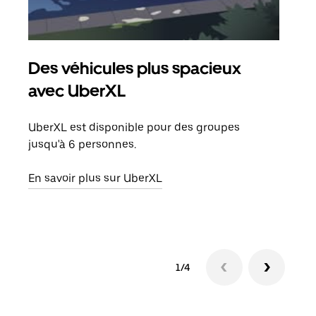
Des véhicules plus spacieux
Tra
avec UberXL
Lors
de v
UberXL est disponible pour des groupes
peut
jusqu'à 6 personnes.
ou s
En savoir plus sur UberXL
En sa
1/4