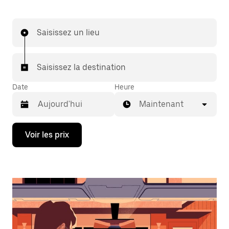
Saisissez un lieu
Saisissez la destination
Date
Heure
Maintenant
Appuyez
Voir les prix
sur
la
flèche
vers
le
bas
pour
ouvrir
le
calendrier