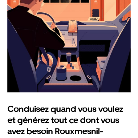
et
sélectionner
une
date.
Appuyez
sur
la
touche
Échap
pour
fermer
le
calendrier.
Conduisez quand vous voulez
et générez tout ce dont vous
avez besoin Rouxmesnil-