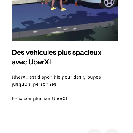
Des véhicules plus spacieux
Tra
avec UberXL
Lors
de v
UberXL est disponible pour des groupes
peut
jusqu'à 6 personnes.
ou s
En savoir plus sur UberXL
En sa