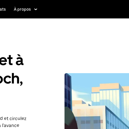
ats
À propos
et à
och,
d et circulez
à l'avance