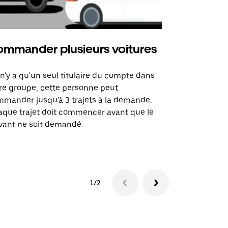
mmander plusieurs voitures
Uber Mi
l n'y a qu'un seul titulaire du compte dans
L'option Ube
re groupe, cette personne peut
certaines li
mander jusqu'à 3 trajets à la demande.
sites événem
que trajet doit commencer avant que le
vant ne soit demandé.
Voir les disp
1/2