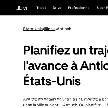
Passer
au
Uber
Trajet
Drive
Professionnel
Uber E
contenu
principal
États-Unis
>
Illinois
>
Antioch
Planifiez un traj
l'avance à Anti
États-Unis
Ajoutez les détails de votre trajet, montez à bor
dans la ville suivante : Antioch. Ou planifiez-le 