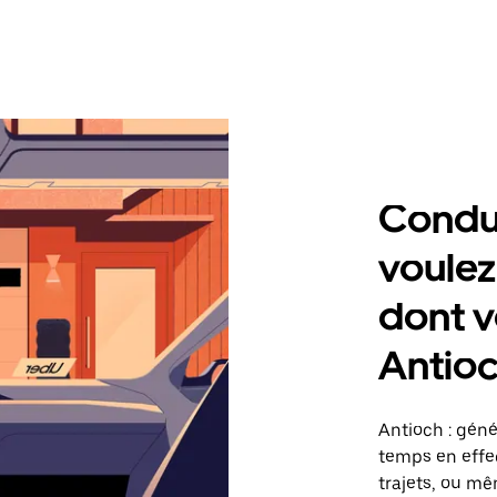
Condu
voulez
dont v
Antio
Antioch : gén
temps en effec
trajets, ou mê