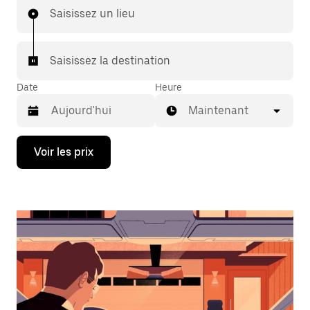
Saisissez un lieu
Saisissez la destination
Date
Heure
Maintenant
Appuyez
Voir les prix
sur
la
flèche
vers
le
bas
pour
ouvrir
le
calendrier
et
sélectionner
une