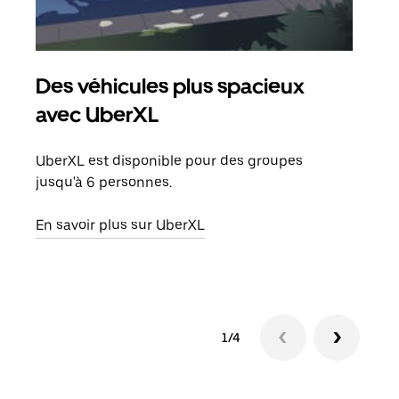
Des véhicules plus spacieux
Tra
avec UberXL
Lors
de v
UberXL est disponible pour des groupes
peut
jusqu'à 6 personnes.
ou s
En savoir plus sur UberXL
En sa
1/4