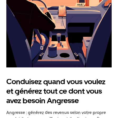
date.
Appuyez
sur
la
touche
Échap
pour
fermer
le
calendrier.
Conduisez quand vous voulez
et générez tout ce dont vous
avez besoin Angresse
Angresse : générez des revenus selon votre propre